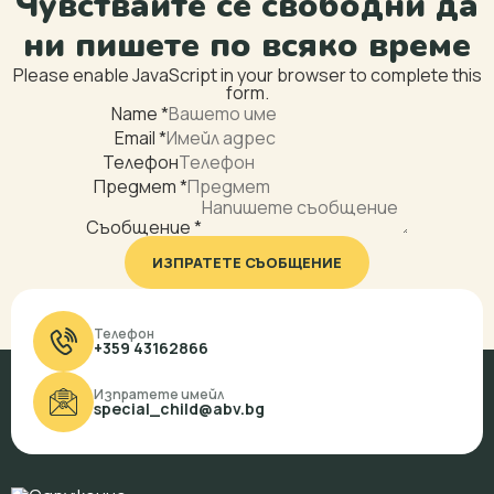
Чувствайте се свободни да
ни пишете по всяко време
Please enable JavaScript in your browser to complete this
form.
Name
*
Email
*
Телефон
Предмет
*
Предмет
*
Email
Name
Съобщение
*
Layout
Email
ИЗПРАТЕТЕ СЪОБЩЕНИЕ
Телефон
+359 43162866
Изпратете имейл
special_child@abv.bg