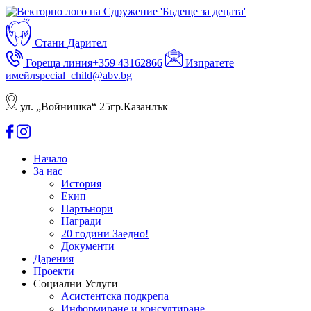
Стани Дарител
Гореща линия
+359 43162866
Изпратете
имейл
special_child@abv.bg
ул. „Войнишка“ 25
гр.Казанлък
Начало
За нас
История
Екип
Партьнори
Награди
20 години Заедно!
Документи
Дарения
Проекти
Социални Услуги
Асистентска подкрепа
Информиране и консултиране