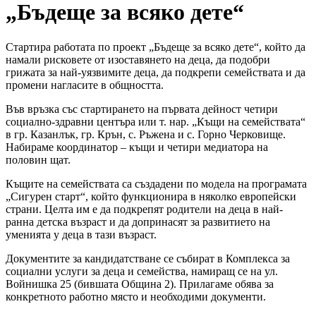
„Бъдеще за всяко дете“
Стартира работата по проект „Бъдеще за всяко дете“, който да
намали рисковете от изоставянето на деца, да подобри
грижата за най-уязвимите деца, да подкрепи семействата и да
промени нагласите в общността.
Във връзка със стартирането на първата дейност четири
социално-здравни центъра или т. нар. „Къщи на семействата“
в гр. Казанлък, гр. Крън, с. Ръжена и с. Горно Черковище.
Набираме координатор – къщи и четири медиатора на
половин щат.
Къщите на семействата са създадени по модела на програмата
„Сигурен старт“, който функционира в няколко европейски
страни. Целта им е да подкрепят родители на деца в най-
ранна детска възраст и да допринасят за развитието на
уменията у деца в тази възраст.
Документите за кандидатстване се събират в Комплекса за
социални услуги за деца и семейства, намиращ се на ул.
Войнишка 25 (бившата Община 2). Прилагаме обява за
конкретното работно място и необходими документи.