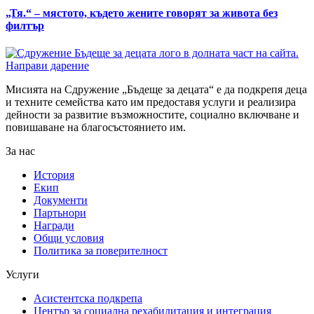
„Тя.“ – мястото, където жените говорят за живота без
филтър
Направи дарение
Мисията на Сдружение „Бъдеще за децата“ е да подкрепя деца
и техните семейства като им предоставя услуги и реализира
дейности за развитие възможностите, социално включване и
повишаване на благосъстоянието им.
За нас
История
Екип
Документи
Партьнори
Награди
Общи условия
Политика за поверителност
Услуги
Асистентска подкрепа
Център за социална рехабилитация и интеграция