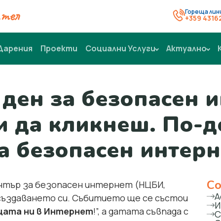
тел
Гореща лин
+359 4316
Дарения
Проекти
Социални Услуги
Актуално
ен за безопасен и
и да кликнеш. По-д
а безопасен интерн
Со
център за безопасен интернет (НЦБИ,
А
 създаването си. Събитието ще се състои
И
цата ни в Интернет
!”, а датата съвпада с
С