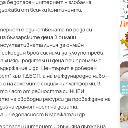
С
за безопасен интернет – глобална
Ц
 държави от всички континенти,
и
Ц
Да
тернет e единствената по рода си
на българските деца в онлайн
нсултативната линия за онлайн
 рекорден брой сигнали за злоупотреби.
а хиляди родители и деца при проблем с
 съдържание и др. Центърът е доверен
ст” към ГДБОП, а на международно ниво –
 и на големите социални платформи, в
ато част от дейността си НЦБИ
то на свободни ресурси за провеждане на
едийна грамотност на децата,
ла и безопасност в Мрежата и др.
безопасен интернет изпълнява държавна