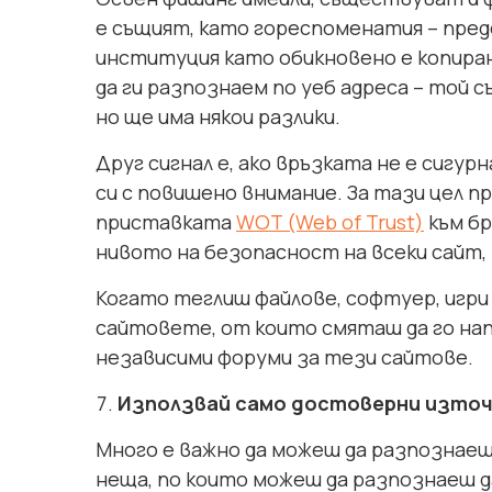
е същият, като гореспоменатия – пре
институция като обикновено е копиран
да ги разпознаем по уеб адреса – той с
но ще има някои разлики.
Друг сигнал е, ако връзката не е сигур
си с повишено внимание. За тази цел 
приставката
WOT (Web of Trust)
към бр
нивото на безопасност на всеки сайт, 
Когато теглиш файлове, софтуер, игри 
сайтовете, от които смяташ да го на
независими форуми за тези сайтове.
Използвай само достоверни изто
Много е важно да можеш да разпознае
неща, по които можеш да разпознаеш д