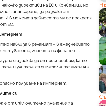
Н
 няколко директиви на ЕС и Конвенции, но
лно финансиране, за разлика от
а. И в момента дейността му се подкрепя
 от ЕС.
в интернет
тно навлиза в реланият – в ежедневието,
 пътуването, личните ни финанси ….
гурна и изисква да се приспособим, като
дители и учители са дигиталните умения и
езопасно ползване на Интернет.
илите си
Съ
а е от изключително значение за