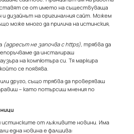
дставят се от името на съществуваща
 и дизайнът на оригиналния сайт. Можем
ъщо може много да прилича на истинския,
на
(адресът не започва с https),
трябва да
препоръчваме да инсталираш
аузъра на компютъра си. Тя маркира
който се появява.
или друго, също трябва да проверяваш
правиш – като потърсиш мнения по
чници
ш истинските от лъжливите новини. Има
али една новина е фалшива: