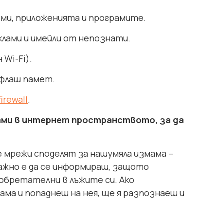
ми, приложенията и програмите.
клами и имейли от непознати.
Wi-Fi).
 флаш памет.
firewall
.
ами в интернет пространството, за да
е мрежи споделят за нашумяла измама –
Важно е да се информираш, защото
обретателни в лъжите си. Ако
ма и попаднеш на нея, ще я разпознаеш и