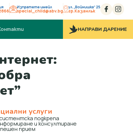
ия
Изпратете имейл
ул. „Войнишка“ 25
2866
special_child@abv.bg
гр.Казанлък
Контакти
НАПРАВИ ДАРЕНИЕ
нтернет:
обра
ет”
циални услуги
систентска подкрепа
нформиране и консултиране
пешен прием