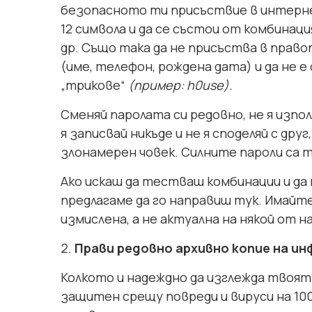
безопасното ти присъствие в интерне
12 символа и да се състои от комбинация
др. Също така да не присъства в правоп
(име, телефон, рождена дата) и да не е
„трикове“
(пример: h0use).
Сменяй паролата си редовно, не я изпо
я записвай никъде и не я споделяй с др
злонамерен човек. Силните пароли са т
Ако искаш да тестваш комбинации и да 
предлагаме да го направиш тук. Имайте
измислена, а не актуална на някой от 
Прави редовно архивно копие на ин
Колкото и надеждно да изглежда твоят 
защитен срещу повреди и вируси на 10