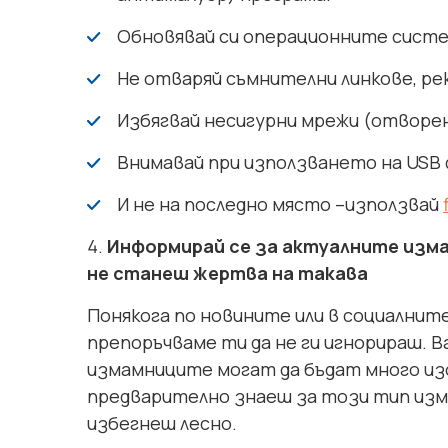
Обновявай си операционните систе
Не отваряй съмнителни линкове, ре
Избягвай несигурни мрежи (отворен 
Внимавай при използването на USB
И не на последно място –използвай
Информирай се за актуалните изм
не станеш жертва на такава
Понякога по новините или в социалнит
препоръчваме ти да не ги игнорираш. 
измамниците могат да бъдат много из
предварително знаеш за този тип изма
избегнеш лесно.