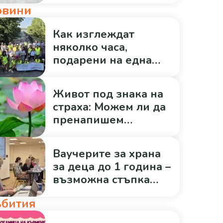
овини
Как изглеждат
няколко часа,
подарени на една
общност?
Живот под знака на
страха: Можем ли да
пренапишем
историята си?
Ваучерите за храна
за деца до 1 година –
възможна стъпка
към по-
бития
здравословен старт
за всяко дете