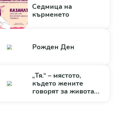
Седмица на
кърменето
Рожден Ден
„Тя.“ – мястото,
където жените
говорят за живота
без филтър