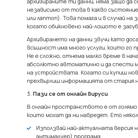
архивираните ти данни, няма защо да 
независимо от това в какво състояни
или лаптоп). Това помага и в случай на
когато обикновено най-лошото е загуб
Архивирането на данни звучи като доса
всъщност има много услуги, които го п
Не е сложно, отнема малко време в нач
абсолютно автоматично и да спести мн
на устройствата. Когато си купиш нов
прехвърлиш информацията от стария н
Пази се от онлайн вируси
В онлайн пространството е от голямо 
които могат да ни навредят. Ето някол
Използвай най-актуалната версия н
антималуер) програма.