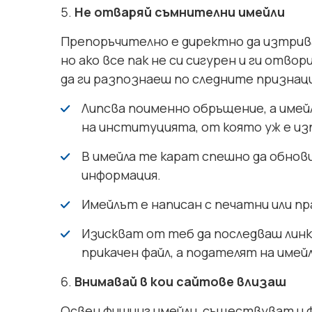
Не отваряй съмнителни имейли
Препоръчително е директно да изтрив
но ако все пак не си сигурен и ги отв
да ги разпознаеш по следните признац
Липсва поименно обръщение, а имей
на институцията, от която уж е и
В имейла те карат спешно да обнови
информация.
Имейлът е написан с печатни или пр
Изискват от теб да последваш линк
прикачен файл, а подателят на имей
Внимавай в кои сайтове влизаш
Освен фишинг имейли, съществуват и 