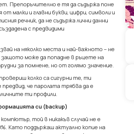
т. Препоръчително е тя да съдържа поне
 от малки и главни букви, цифри, символи и
исния речник, да не съдържа лични данни
 създадена с предвидими
лзвай на няколко места и най-важното – не
уг, защото може да попадне в ръцете на
рудни за помнене, но от голямо значение.
провериш колко са сигурни те, ти
 предвид, че паролата трябва да е
наличните ти профили.
формацията си (backup)
компютър, той в никакъв случай не е
0%. Като поддържаш актуално копие на