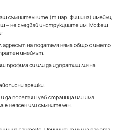
аш съмнителните (т.нар. фишинг) имейли,
ориш – не следвай инструкциите им. Можеш
и:
л адресът на подателя няма общо с името
зпратен имейлът.
ш профила си или да изпратиш лична
авописни грешки.
 и да посетиш уеб страница или има
ла е неясен или съмнителен.
фишинг сайтове. Принципът им на работа