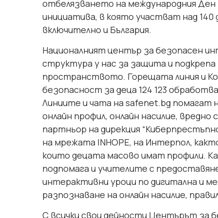
отбелязването на международния Ден 
инициатива, в която участват над 140
включително и България.
Националният център за безопасен ин
структура у нас за защита и подкрепа 
пространството. Горещата линия и Ко
безопасност за деца 124 123 обработва
Линиите и чата на safenet.bg помагат н
онлайн профил, онлайн насилие, вредно
партньор на дирекция “Киберпрестъпно
на мрежата INHOPE, на Интерпол, както
които децата масово имат профили. К
подпомага и учителите с предоставяне
интерактивни уроци по дигитална и м
разпознаване на онлайн насилие, прави
С всички свои дейности Центърът за 