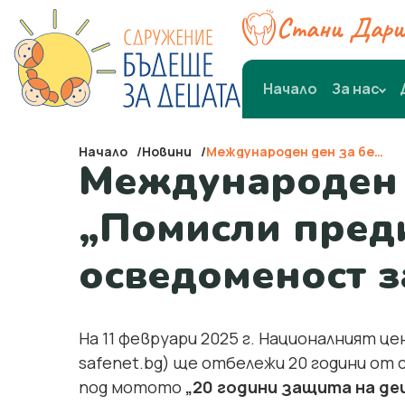
Стани Дари
Начало
За нас
Начало
Новини
Международен ден за безопасен интернет: „Помисли преди да кликнеш. По-добра осведоменост за безопасен интернет”
Международен д
„Помисли пред
осведоменост з
На 11 февруари 2025 г. Националният 
safenet.bg) ще отбележи 20 години от
под мотото
„20 години защита на де