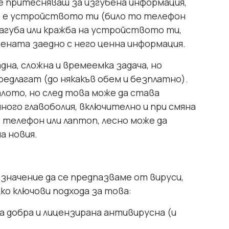
се притесняваш за изгубена информация,
е е устройството ти (било то телефон
 загуба или кражба на устройството ти,
ената заедно с него ценна информация.
дна, сложна и времеемка задача, но
редлагат (до някакъв обем и безплатно).
алото, но след това може да става
ого главоболия, включително и при смяна
 телефон или лаптоп, лесно може да
а новия.
значение да се предпазваме от вируси,
ко ключови подхода за това:
а добра и лицензирана антивирусна (и