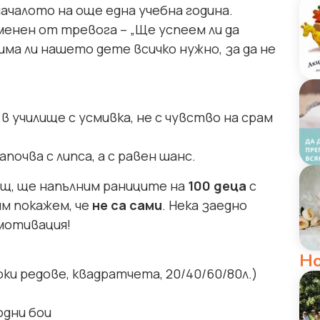
ачалото на още една учебна година.
енен от тревога – „Ще успеем ли да
има ли нашето дете всичко нужно, за да не
в училище с усмивка, не с чувство на срам
очва с липса, а с равен шанс.
ощ, ще напълним раниците на
100
деца
с
м покажем, че
не са сами
. Нека заедно
мотивация!
Н
ки редове, квадратчета, 20/40/60/80л.)
одни бои