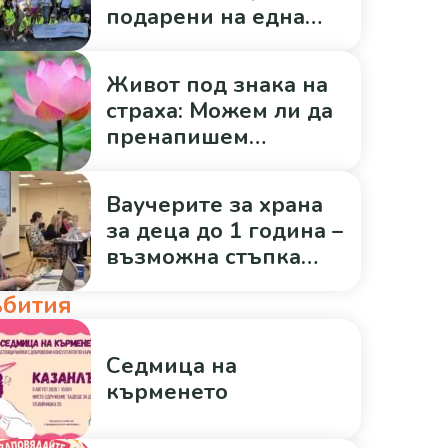
подарени на една
общност?
Живот под знака на
страха: Можем ли да
пренапишем
историята си?
Ваучерите за храна
за деца до 1 година –
възможна стъпка
към по-
бития
здравословен старт
за всяко дете
Седмица на
кърменето