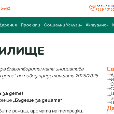
тел
Гореща лин
+359 4316
Дарения
Проекти
Социални Услуги
Актуално
ЧИЛИЩЕ
Со
ира благотворителната инициатива
А
а дете“ по повод предстоящата 2025/2026
И
С
С
 за дете!
Ц
и
жение
„Бъдеще за децата“
Ц
Да
вите раници, ароматa на тетрадки,