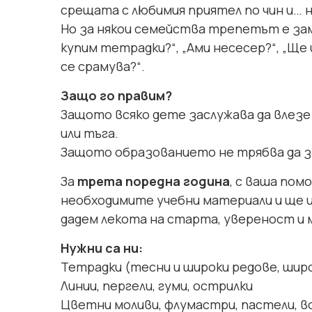
срещата с любимия приятел по чин и… н
Но за някои семейства трепетът е зам
купим тетрадки?“, „Ами несесер?“, „Ще 
се срамува?“.
Защо го правим?
Защото всяко дете заслужава да влезе 
или тъга.
Защото образованието не трябва да зап
За
трета поредна година
, с ваша пом
необходимите учебни материали и ще и
дадем лекота на старта, увереност и 
Нужни са ни:
Тетрадки (тесни и широки редове, широ
Линии, пергели, гуми, острилки
Цветни моливи, флумастри, пастели, в