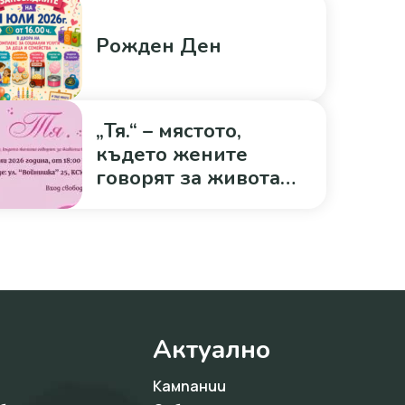
Рожден Ден
„Тя.“ – мястото,
където жените
говорят за живота
без филтър
Актуално
Кампании