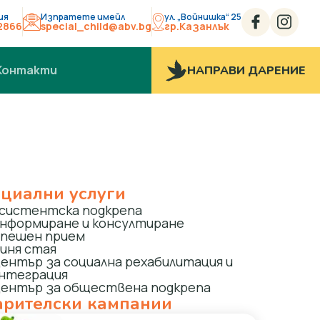
ия
Изпратете имейл
ул. „Войнишка“ 25
2866
special_child@abv.bg
гр.Казанлък
Контакти
НАПРАВИ ДАРЕНИЕ
циални услуги
систентска подкрепа
нформиране и консултиране
пешен прием
иня стая
ентър за социална рехабилитация и
нтеграция
ентър за обществена подкрепа
рителски кампании