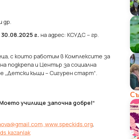
 др.
30.08.2025 г.
на адрес: КСУДС – гр.
ца, с които работим в Комплексите за
на подкрепа и Център за социална
те „Детски къщи – Сигурен старт“.
Съ
Моето училище започна добре!“
onova@gmail.com,
www.speckids.org
,
ds.kazanlak