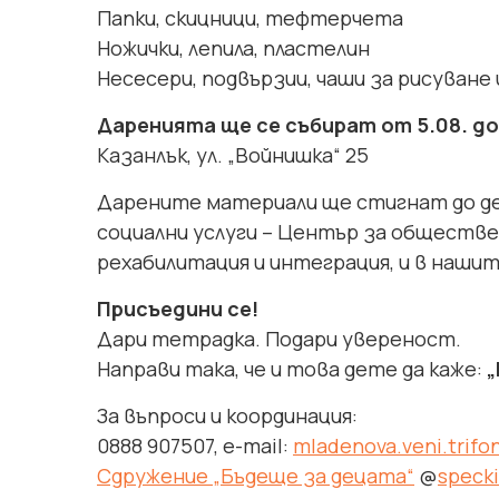
Папки, скицници, тефтерчета
Ножички, лепила, пластелин
Несесери, подвързии, чаши за рисуване и
Даренията ще се събират от 5.08. до 
Казанлък, ул. „Войнишка“ 25
Дарените материали ще стигнат до де
социални услуги – Център за обществе
рехабилитация и интеграция, и в наши
Присъедини се!
Дари тетрадка. Подари увереност.
Направи така, че и това дете да каже:
„
За въпроси и координация:
0888 907507, e-mail:
mladenova.veni.trif
Сдружение „Бъдеще за децата“
@
specki