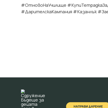
#ОтновоНаУчилище #КупиТетрадкаЗ
#ДарителскаКампания #Казанлък #З
НАПРАВИ ДАРЕНИЕ