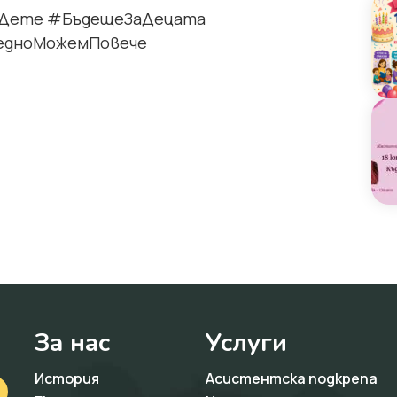
аДете #БъдещеЗаДецата
аедноМожемПовече
За нас
Услуги
История
Асистентска подкрепа