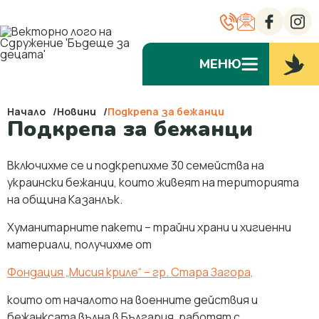
МЕНЮ
Начало
Новини
Подкрепа за бежанци
Подкрепа за бежанци
Включихме се и подкрепихме 30 семейства на
украински бежанци, които живеят на територията
на община Казанлък.
Хуманитарните пакети – трайни храни и хигиенни
материали, получихме от
Фондация „Мисия криле“ – гр. Стара Загора,
които от началото на военните действия и
бежанксата вълна в България, работят с