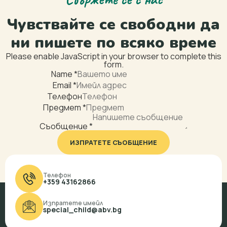
Чувствайте се свободни да
ни пишете по всяко време
Please enable JavaScript in your browser to complete this
form.
Name
*
Email
*
Телефон
Предмет
*
Email
Layout
Съобщение
*
Телефон
ИЗПРАТЕТЕ СЪОБЩЕНИЕ
Телефон
+359 43162866
Изпратете имейл
special_child@abv.bg