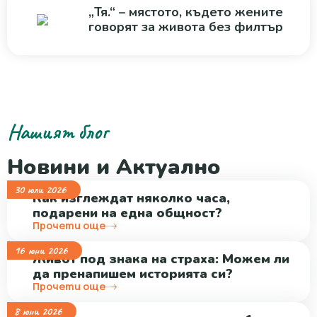
„Тя.“ – мястото, където жените
говорят за живота без филтър
Нашият блог
Новини и Актуално
30 юли 2026
Как изглеждат няколко часа,
подарени на една общност?
Прочети още
16 юни 2026
Живот под знака на страха: Можем ли
да пренапишем историята си?
Прочети още
8 юни 2026