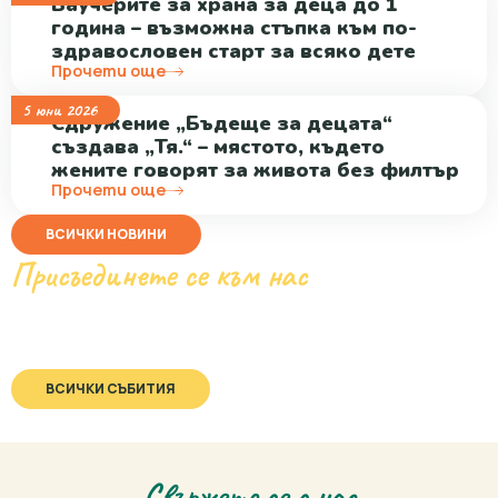
Ваучерите за храна за деца до 1
година – възможна стъпка към по-
здравословен старт за всяко дете
Прочети още
5 юни 2026
Сдружение „Бъдеще за децата“
създава „Тя.“ – мястото, където
жените говорят за живота без филтър
Прочети още
ВСИЧКИ НОВИНИ
Присъединете се към нас
Престоящи събития
Няма предстоящи събития.
ВСИЧКИ СЪБИТИЯ
Свържете се с нас