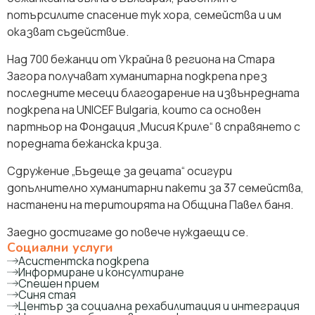
потърсилите спасение тук хора, семейства и им
оказват съдействие.
Над 700 бежанци от Украйна в региона на Стара
Загора получават хуманитарна подкрепа през
последните месеци благодарение на извънредната
подкрепа на UNICEF Bulgaria, които са основен
партньор на Фондация „Мисия Криле“ в справянето с
поредната бежанска криза.
Сдружение „Бъдеще за децата“ осигури
допълнително хуманитарни пакети за 37 семейства,
настанени на теритоирята на Община Павел баня.
Заедно достигаме до повече нуждаещи се.
Социални услуги
Асистентска подкрепа
Информиране и консултиране
Спешен прием
Синя стая
Център за социална рехабилитация и интеграция