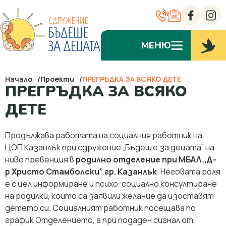
МЕНЮ
Начало
Проекти
ПРЕГРЪДКА ЗА ВСЯКО ДЕТЕ
ПРЕГРЪДКА ЗА ВСЯКО
ДЕТЕ
Продължава работата на социалния работник на
ЦОП Казанлък при сдружение „Бъдеще за децата” на
ниво превенция в
родилно отделение при МБАЛ „Д-
р Христо Стамболски” гр. Казанлък
. Неговата роля
е с цел информиране и психо-социално консултиране
на родилки, които са заявили желание да изоставят
детето си. Социалният работник посещава по
график Отделението, а при подаден сигнал от