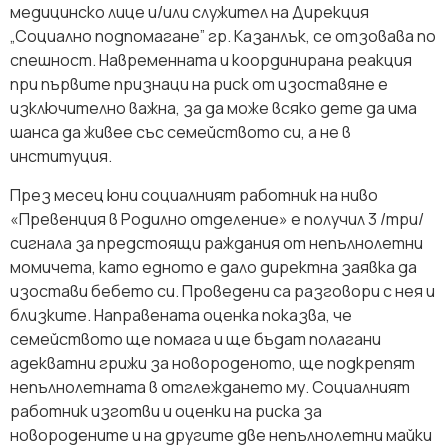
медицинско лице и/или служител на Дирекция
„Социално подпомагане” гр. Казанлък, се отзовава по
спешност. Навременната и координирана реакция
при първите признаци на риск от изоставяне е
изключително важна, за да може всяко дете да има
шанса да живее със семейството си, а не в
институция.
През месец юни социалният работник на ниво
«Превенция в Родилно отделение» е получил 3 /три/
сигнала за предстоящи раждания от непълнолетни
момичета, като едното е дало директна заявка да
изостави бебето си. Проведени са разговори с нея и
близките. Направената оценка показва, че
семейството ще помага и ще бъдат полагани
адекватни грижи за новороденото, ще подкрепят
непълнолетната в отглеждането му. Социалният
работник изготви и оценки на риска за
новородените и на другите две непълнолетни майки