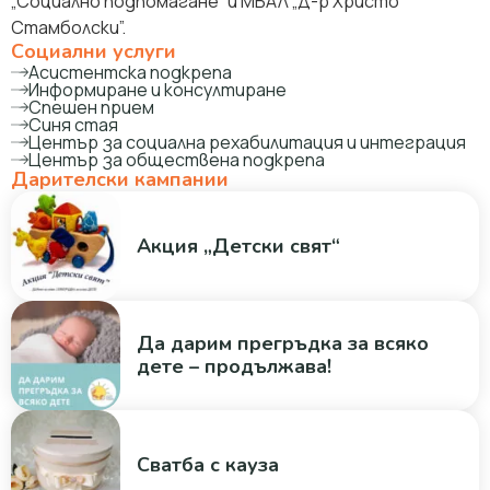
„Социално подпомагане” и МБАЛ „Д-р Христо
Стамболски”.
Социални услуги
Асистентска подкрепа
Информиране и консултиране
Спешен прием
Синя стая
Център за социална рехабилитация и интеграция
Център за обществена подкрепа
Дарителски кампании
Акция „Детски свят“
Да дарим прегръдка за всяко
дете – продължава!
Сватба с кауза