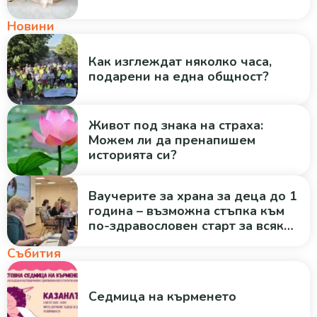
Новини
Как изглеждат няколко часа,
подарени на една общност?
Живот под знака на страха:
Можем ли да пренапишем
историята си?
Ваучерите за храна за деца до 1
година – възможна стъпка към
по-здравословен старт за всяко
дете
Събития
Седмица на кърменето