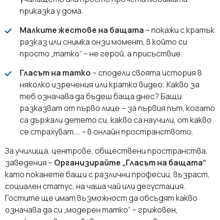
приказка у дома.
Малките жестове на бащата
– покажи с кратък
разказ или снимка онзи момент, в който си
просто „татко“ – не герой, а присъствие.
Гласът на татко
– сподели своята история в
няколко изречения или кратко видео: Kакво за
теб означава да бъдеш баща днес? Бащи
разказват от първо лице – за първия път, когато
са държали детето си, какво са научили, от какво
се страхуват…. – в онлайн пространството.
За училища, центрове, обществени пространства,
заведения –
Организирайте „Гласът на бащата“
като поканете бащи с различни професии, възраст,
социален статус, на чаша чай или дегустация.
Гостите ще имат възможност да обсъдят какво
означава да си „модерен татко“ – грижовен,