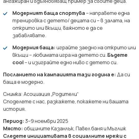
ангажиран и вдъхновяващ пример за своите деца.
Модерният баща спортува
– направете една
тренировка с детето/ децата си – в залата, на
открито или вкъщи, важното е да се
забавлявате.
Модерния баща:
играйте заедно на открито или
вкъщи – любимата игра на детето си.
Бъдете
cool
– и изиграйте едно ниво с детето си.
Посланието на кампаиията тази година е:
Да си
баща е модерно.
Снимка: Асоциация „Родители“
Споделете с нас, разкажете, покажете ни вашата
история.
Период:
3–9 ноември 2025
Място:
общините Казанлък, Павел баня и Мъглиж
Следете инициативата в социалните мрежи с