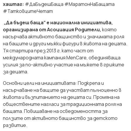
хаштаг:
#ДаБъдешБаща #МаратонНаБащата
#ТатковцитеЧетат
„Да бъдеш баща“ е национална инициатива,
организирана от Асоциация Родители,
която
насърчава активното бащинство и значимата роля
на бащите и други мъжки фигури в живота на децата.
Тя стартира през 2013 г. като част от
международната кампания MenCare, обединяваща
усилия за по-активно участие на мъжете в грижите
за децата.
Основни цели на инициативата: Подкрепа и
насърчаване на бащите да участват пълноценно в
живота и възпитанието на децата си. Промяна на
обществените нагласи за традиционната роля на
бащата. Повишаване на осведомеността за
ползите от активното бащинство за детското
развитие.