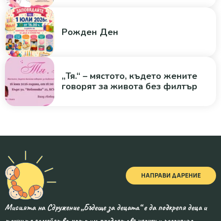
Рожден Ден
„Тя.“ – мястото, където жените
говорят за живота без филтър
НАПРАВИ ДАРЕНИЕ
Мисията на Сдружение „Бъдеще за децата“ е да подкрепя деца и
техните семейства като им предоставя услуги и реализира