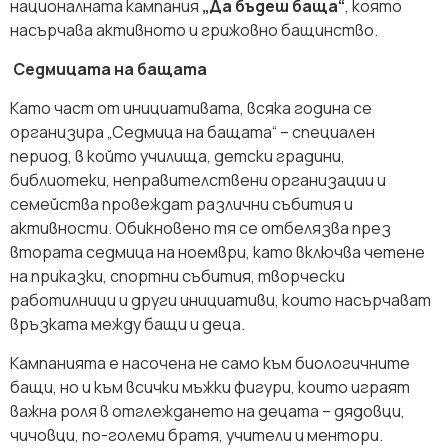
националната кампания
„Да бъдеш баща“
, която
насърчава активното и грижовно бащинство.
Седмицата на бащата
Като част от инициативата, всяка година се
организира „Седмица на бащата“ – специален
период, в който училища, детски градини,
библиотеки, неправителствени организации и
семейства провеждат различни събития и
активности. Обикновено тя се отбелязва през
втората седмица на ноември, като включва четене
на приказки, спортни събития, творчески
работилници и други инициативи, които насърчават
връзката между бащи и деца.
Кампанията е насочена не само към биологичните
бащи, но и към всички мъжки фигури, които играят
важна роля в отглеждането на децата – дядовци,
чичовци, по-големи братя, учители и ментори.