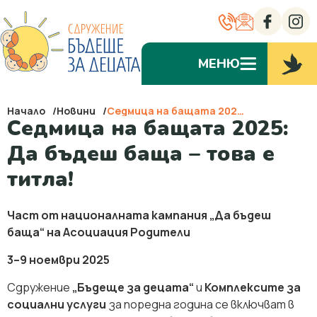
МЕНЮ
Начало
Новини
Седмица на бащата 2025: Да бъдеш баща – това е титла!
Седмица на бащата 2025:
Да бъдеш баща – това е
титла!
Част от националната кампания „Да бъдеш
баща“ на Асоциация Родители
3–9 ноември 2025
Сдружение
„Бъдеще за децата“
и
Комплексите за
социални услуги
за поредна година се включват в