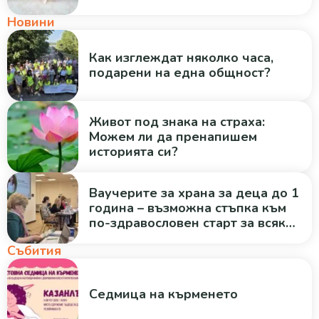
Новини
Как изглеждат няколко часа,
подарени на една общност?
Живот под знака на страха:
Можем ли да пренапишем
историята си?
Ваучерите за храна за деца до 1
година – възможна стъпка към
по-здравословен старт за всяко
дете
Събития
Седмица на кърменето