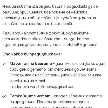
Инициативата „Да бъдеш баща“ продължава да се
развива, привличайки все повече семейства,
институции и обществени фигури в подкрепа на
активното и ангажирано бащинство.
Тази година поставяме фокус върху малките,
истински жестове на бащите – онези, които
изграждат доверие, сигурност и любов у децата.
Ето какво ви предизвикваме:
Маратон на бащата
– заснеми или разкажи един
свой ден с детето: от сутринта до вечерта.
Споделите с нас в страниците ни в социалните
мрежи или на e-mail:
mladenova.veni.trifonova@gmail.com
Татковците четат
– сподели време с детето
си чрез книга. Посети детската градина,
училището или просто прочети любимата